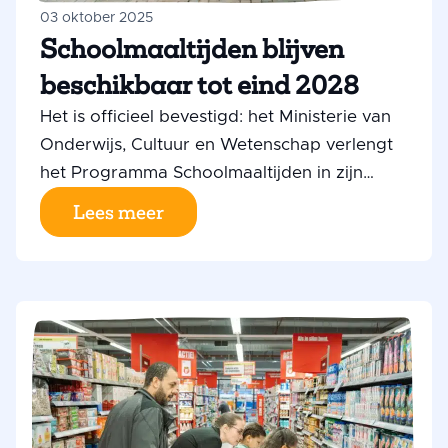
03 oktober 2025
Schoolmaaltijden blijven
beschikbaar tot eind 2028
Het is officieel bevestigd: het Ministerie van
Onderwijs, Cultuur en Wetenschap verlengt
het Programma Schoolmaaltijden in zijn
huidige vorm tot en met december 2028. Dit
Lees meer
goede nieuws geeft duidelijkheid en rust
voor scholen en gezinnen. Voor bijna
400.000 leerlingen betekent dit dat zij de
komende jaren verzekerd blijven van een
schoolmaaltijd. Scholen kunnen blijven
rekenen op steun bij het organiseren van
eten op school (via het Jeugdeducatiefonds)
of het verstrekken van