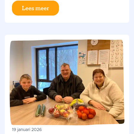
De vloer ligt tot ver in de gang bezaaid met
Lees meer
rijen boodschappentassen. Een groep
moeders staat schouder aan schouder te
kletsen terwijl ze bijna tweehonderd
maaltijdpakketten inpakken. “Dit doen we
elke twee weken”, vertelt Sana,
brugfunctionaris op De Vier Windstreken.
“Zo zorgen we ervoor dat bijna alle
kinderen thuis een goedgevulde koelkast
hebben.”
19 januari 2026