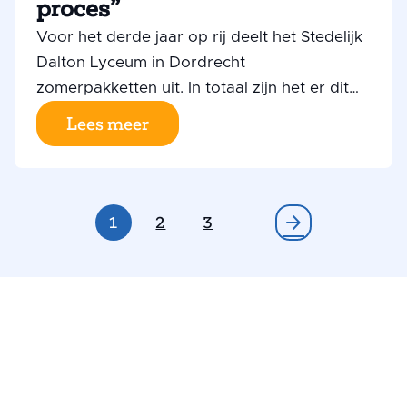
proces”
Voor het derde jaar op rij deelt het Stedelijk
Dalton Lyceum in Dordrecht
zomerpakketten uit. In totaal zijn het er dit
keer ruim 400, waarvan 125 bestemd zijn
Lees meer
voor de leerlingen van de ISK-2 locatie.
Richard Mol, conciërge op deze locatie,
vertelt er bevlogen over.
arrow_forward
1
2
3