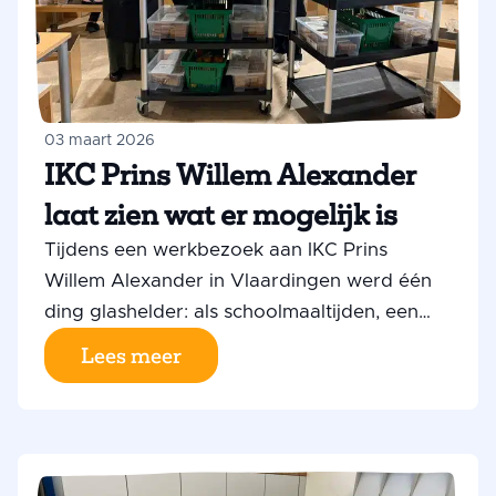
03 maart 2026
IKC Prins Willem Alexander
laat zien wat er mogelijk is
Tijdens een werkbezoek aan IKC Prins
Willem Alexander in Vlaardingen werd één
ding glashelder: als schoolmaaltijden, een
brugfunctionaris en een rijk naschools
Lees meer
aanbod samenkomen binnen één school,
versterken ze elkaar en maken ze een
wereld van verschil voor kinderen én hun
ouders.