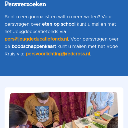
Persverzoeken
Bent u een journalist en wilt u meer weten? Voor
persvragen over
eten op school
kunt u mailen met
het Jeugdeducatiefonds via
pers@jeugdeducatiefonds.nl
. Voor persvragen over
de
boodschappenkaart
kunt u mailen met het Rode
Kruis via:
persvoorlichting@redcross.nl
.