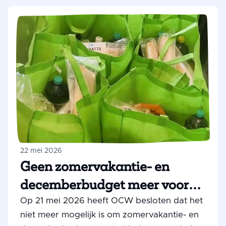
bereiden. Zo ervaren ze dat gezond eten
niet alleen belangrijk is, maar ook lekker en
leuk kan zijn.
22 mei 2026
Geen zomervakantie- en
decemberbudget meer voor
scholen die eten op school
Op 21 mei 2026 heeft OCW besloten dat het
niet meer mogelijk is om zomervakantie- en
organiseren