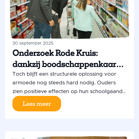
boodschappenkaarten voor thuis (via het
Rode Kruis).
30 september 2025
Onderzoek Rode Kruis:
dankzij boodschappenkaart
eten duizenden kinderen
Toch blijft een structurele oplossing voor
armoede nog steeds hard nodig. Ouders
gezonder, ouders ervaren
zien positieve effecten op hun schoolgaande
minder financiële stress
kinderen dankzij de boodschappenkaart. Dat
Lees meer
blijkt uit onderzoek van het Rode Kruis
onder ruim 8.000 ouders die zo’n kaart
ontvangen. Zo geeft bijna 60% aan dat hun
kinderen gezonder eten en gaat 28% van de