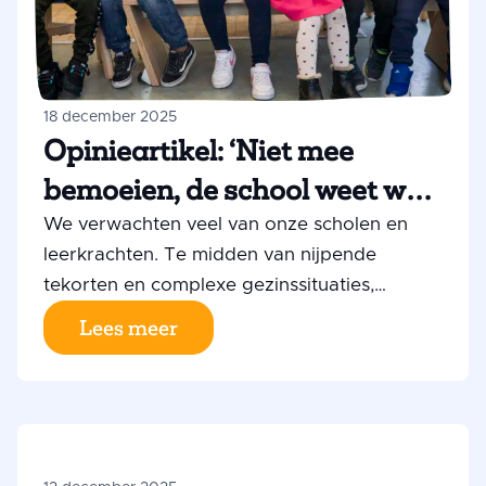
18 december 2025
Opinieartikel: ‘Niet mee
bemoeien, de school weet wat
werkt’
We verwachten veel van onze scholen en
leerkrachten. Te midden van nijpende
tekorten en complexe gezinssituaties,
stomen ze onze kinderen klaar voor het
Lees meer
volwassen leven. Vertrouwen en waardering
zouden dus op hun plaats zijn. In plaats
daarvan krijgen scholen vaak te maken met
betutteling. Dat ondermijnt hun
vakkundigheid, beargumenteert