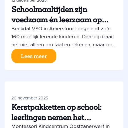
12 december 2025
Hans Spekman vandaag in het AD.
Schoolmaaltijden zijn
voedzaam én leerzaam op
Beekdal VSO
Beekdal VSO in Amersfoort begeleidt zo’n
160 moeilijk lerende kinderen. Daarbij draait
het niet alleen om taal en rekenen, maar ook
om praktische en sociale vaardigheden.
Lees meer
Binnen hun brede lesaanbod is horeca een
belangrijk onderdeel, mogelijk gemaakt door
het Programma Schoolmaaltijden. Hier
maken leerlingen kennis met allerlei
ingrediënten, gerechten en werkwijzen.
20 november 2025
Vervolgens koken ze maaltijden voor
Kerstpakketten op school:
zichzelf én voor hun medeleerlingen.
leerlingen nemen het
“Daardoor is eten niet alleen voedzaam,
maar ook leerzaam”, zegt Ard Frie, adjunct-
voortouw
Montessori Kindcentrum Oostzanerwerf in