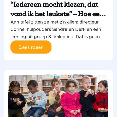
“Iedereen mocht kiezen, dat
vond ik het leukste” – Hoe een
kleine school in Coevorden het
Aan tafel zitten ze met z’n allen: directeur
Corine, hulpouders Sandra en Derk en een
helemaal samen doet
leerling uit groep 8: Valentino. Dat is geen
toeval, maar typerend voor hoe basisschool
Lees meer
Panta Rhei in Coevorden werkt. De
hulpouders helpen al jarenlang mee. Ze zijn
zo betrokken, dat ze ook nu hun eigen kind
er niet meer op zit, nog steeds op school te
vinden zijn. “Je blijft gewoon komen,”
zeggen ze, “omdat het hier ook een beetje
van jezelf voelt.”