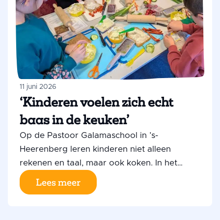
11 juni 2026
‘Kinderen voelen zich echt
baas in de keuken’
Op de Pastoor Galamaschool in ’s-
Heerenberg leren kinderen niet alleen
rekenen en taal, maar ook koken. In het
Gezond Kooklab staan leerlingen uit groep
Lees meer
6, 7 en 8 iedere week zelf in de keuken. Ze
snijden groenten, ontdekken nieuwe smaken
en maken gerechten die ze thuis ook kunnen