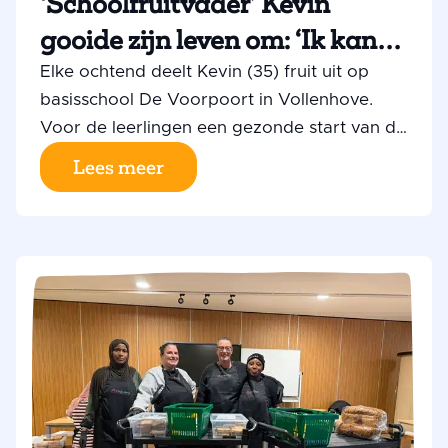
‘Schoolfruitvader’ Kevin
gooide zijn leven om: ‘Ik kan
weer iets positiefs betekenen’
Elke ochtend deelt Kevin (35) fruit uit op
basisschool De Voorpoort in Vollenhove.
Voor de leerlingen een gezonde start van de
schooldag; voor Kevin hét bewijs dat zijn
Lees meer
leven er weer toe doet. Na een zware
periode gaf het schoolfruitproject hem weer
perspectief. ‘Ik sta veel positiever in het
leven.’