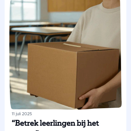
kinderen met een positiever gevoel naar
school. Ook ervaart meer dan de helft van
de ouders minder financiële stress. Toch is
de voedselhulp voor meer dan een kwart
van de ouders niet voldoende. Structurele
oplossingen voor armoede blijven hard
nodig.
11 juli 2025
“Betrek leerlingen bij het