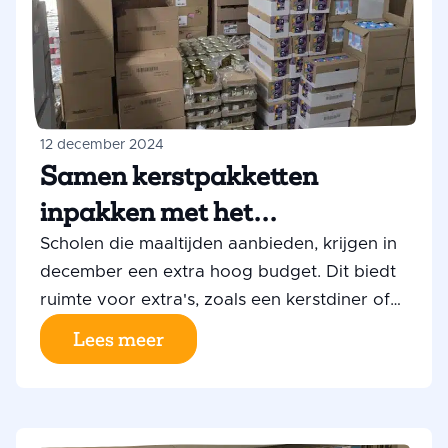
12 december 2024
Samen kerstpakketten
inpakken met het
schoolmaaltijdenbudget
Scholen die maaltijden aanbieden, krijgen in
december een extra hoog budget. Dit biedt
ruimte voor extra's, zoals een kerstdiner of
kerstpakketten. Bij VSO de Monoliet in
Lees meer
Leeuwarden koos men voor het laatste.
Coördinator Klaas Nieuwhof vertelt
enthousiast: “We wilden iets doen dat niet
alleen alle leerlingen ten goede komt, maar