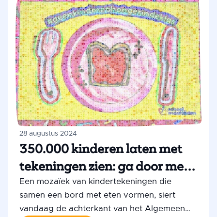
zegt Hans Spekman, directeur van het
gaten opvullen om ze eten te kunnen
Jeugdeducatiefonds dat het Programma
geven.”
Schoolmaaltijden samen met het
Nederlandse Rode Kruis uitvoert.
“Schoolmaaltijden dragen bij aan het
vergroten van kansengelijkheid, het
verminderen van (kinder)armoede en het
bevorderen van een gezonde leefstijl onder
kinderen. Gelukkig ziet de politiek dit ook in.”
28 augustus 2024
350.000 kinderen laten met
tekeningen zien: ga door met
schoolmaaltijden
Een mozaïek van kindertekeningen die
samen een bord met eten vormen, siert
vandaag de achterkant van het Algemeen