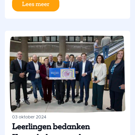
kraam is eigenhandig gemaakt door Ed, de
Lees meer
conciërge. Elke ochtend staan ze hier samen
het ontbijt voor te bereiden; de directeur, de
zorgcoördinator, de roosterplanner en de
conciërge.
03 oktober 2024
Leerlingen bedanken