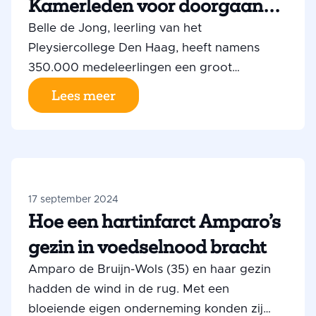
Kamerleden voor doorgaan
schoolmaaltijden
Belle de Jong, leerling van het
Pleysiercollege Den Haag, heeft namens
350.000 medeleerlingen een groot
‘bedankbord’ overhandigd aan Tweede
Lees meer
Kamerleden. Mede dankzij hun inzet blijft het
Programma Schoolmaaltijden namelijk
bestaan.
17 september 2024
Hoe een hartinfarct Amparo’s
gezin in voedselnood bracht
Amparo de Bruijn-Wols (35) en haar gezin
hadden de wind in de rug. Met een
bloeiende eigen onderneming konden zij