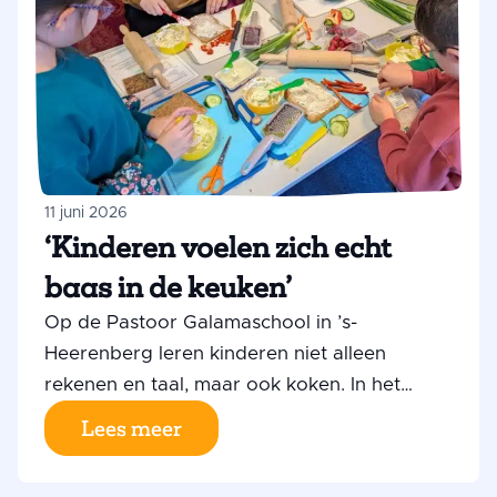
11 juni 2026
‘Kinderen voelen zich echt
baas in de keuken’
Op de Pastoor Galamaschool in ’s-
Heerenberg leren kinderen niet alleen
rekenen en taal, maar ook koken. In het
Gezond Kooklab staan leerlingen uit groep
Lees meer
6, 7 en 8 iedere week zelf in de keuken. Ze
snijden groenten, ontdekken nieuwe smaken